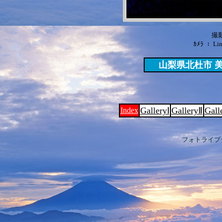
撮影
ｶﾒﾗ ： Lin
山梨県北杜市 
GalleryⅠ
GalleryⅡ
Gall
Index
フォトライブ