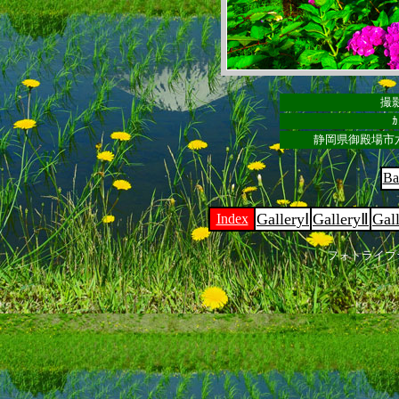
撮影
ｶ
静岡県御殿場市
Ba
GalleryⅠ
GalleryⅡ
Gal
Index
フォトライブ