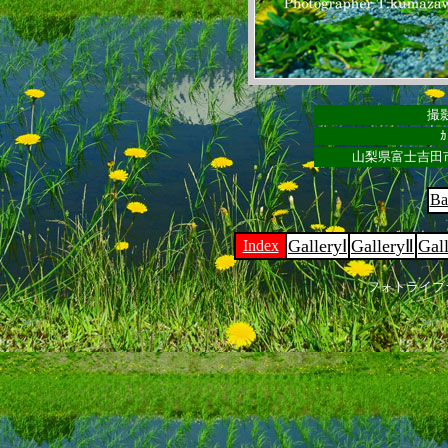
撮影
ｶ
山梨県富士吉田
Ba
GalleryⅠ
GalleryⅡ
Gal
Index
フォトライブ