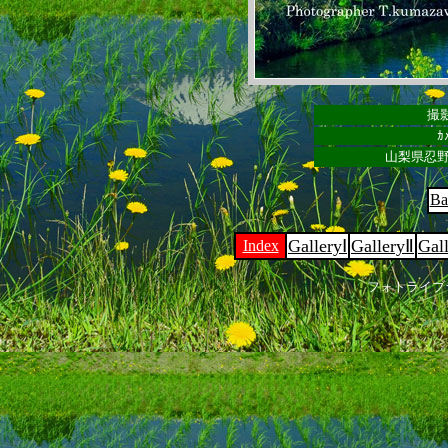
撮影
ｶ
山梨県忍野
Ba
GalleryⅠ
GalleryⅡ
Gal
Index
フォトライブ