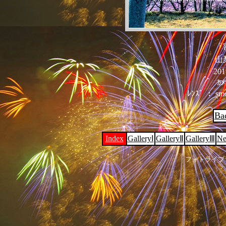
「
山
201
ｶﾒ
ﾚﾝｽﾞ ： sm
Ba
Index
GalleryⅠ
GalleryⅡ
GalleryⅢ
Ne
フォトライブ