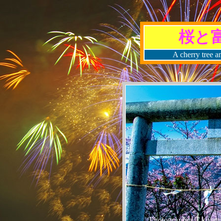
桜と
A cherry tree a