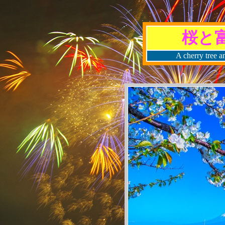
桜と
A cherry tree a