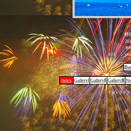
静
201
ｶﾒ
ﾚﾝｽﾞ ： sm
Ba
Index
GalleryⅠ
GalleryⅡ
GalleryⅢ
Ne
フォトライブ