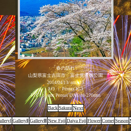
「春の訪れ」
山梨県富士吉田市 富士見孝徳公園
2014/04/13/ am7:15
ｶﾒﾗ ： Pentax K-3
ﾚﾝｽﾞ ： smc Pentax DAL 18-270mm
Next
Back
Sakura
lleryⅠ
GalleryⅡ
GalleryⅢ
New Fuji
Daiya Fuji
Flower
Comet
S
eason