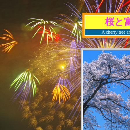
桜と
A cherry tree a