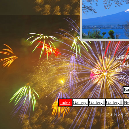
山梨
200
ｶﾒﾗ ： 
ﾚﾝｽﾞ 
Ba
Index
GalleryⅠ
GalleryⅡ
GalleryⅢ
Ne
フォトライブ