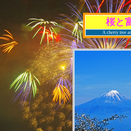
桜と
A cherry tree a