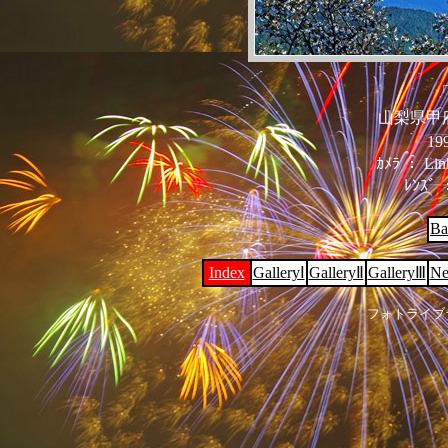
山梨県甲
199
ｶﾒﾗ ： Linh
ﾚﾝｽﾞ 
Ba
Index
GalleryⅠ
GalleryⅡ
GalleryⅢ
Ne
フォトライブ