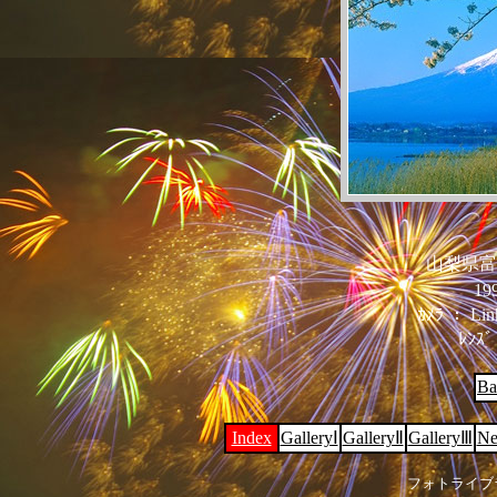
山梨県富
199
ｶﾒﾗ ： Linh
ﾚﾝｽﾞ
Ba
Index
GalleryⅠ
GalleryⅡ
GalleryⅢ
Ne
フォトライブ