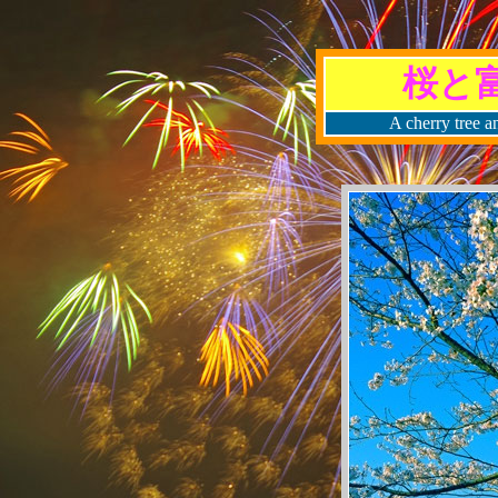
桜と
A cherry tree a