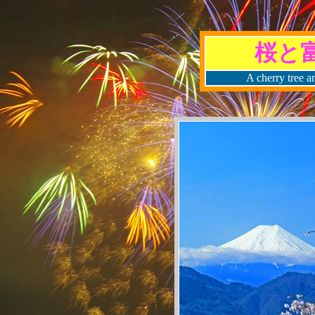
桜と
A cherry tree a