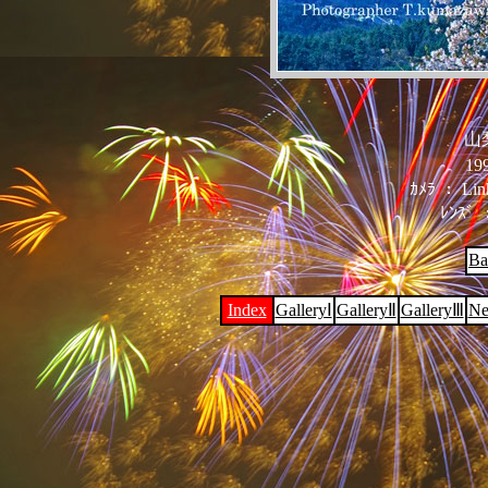
山
199
ｶﾒﾗ ： Linh
ﾚﾝｽﾞ 
Ba
Index
GalleryⅠ
GalleryⅡ
GalleryⅢ
Ne