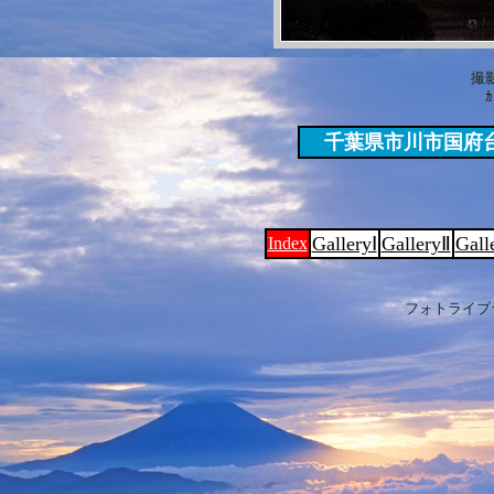
撮影
ｶ
千葉県市川市国府
GalleryⅠ
GalleryⅡ
Gall
Index
フォトライブ