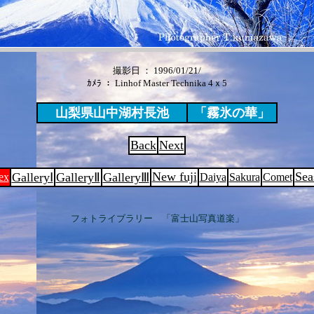
撮影日 ： 1996/01/21/
ｶﾒﾗ ： Linhof Master Technika 4ｘ5
山梨県山中湖村長池
「霧氷の華」
Back
Next
New fuji
Sea
GalleryⅠ
GalleryⅡ
GalleryⅢ
ex
Daiya
Sakura
Comet
フォトライブラリー 「富士山写真道楽」