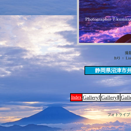
撮影
ｶﾒﾗ ： Lin
静岡県沼津市
GalleryⅠ
GalleryⅡ
Gall
Index
フォトライブ