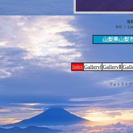
撮影
ｶﾒﾗ ： Lin
山梨県山梨市
GalleryⅠ
GalleryⅡ
Gall
Index
フォトライブ