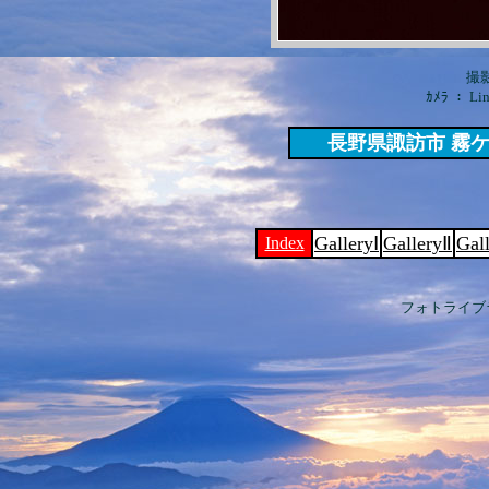
撮影
ｶﾒﾗ ： Lin
長野県諏訪市 霧
GalleryⅠ
GalleryⅡ
Gal
Index
フォトライブ