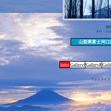
撮影
ｶﾒﾗ ： Lin
山梨県富士河口
GalleryⅠ
GalleryⅡ
Gall
Index
フォトライブ