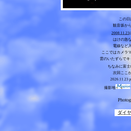
この日
観音坂か
2008.11.23
はけの急
電線など
ここではカメラ
雲のいたずらでキ
ちなみに富士山
次回ここ
2026.11.23 
撮影地
Photo
ダイ