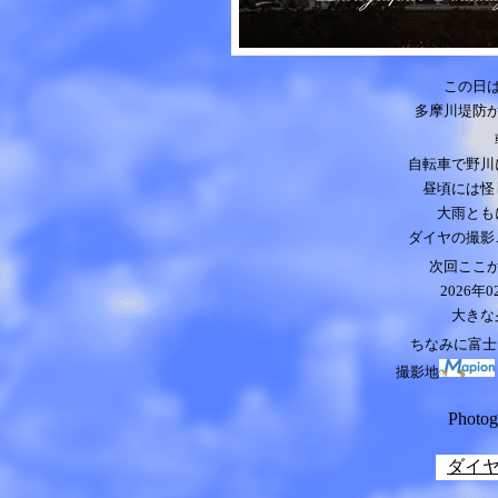
この日は
多摩川堤防
自転車で野川
昼頃には怪
大雨とも
ダイヤの撮影
次回ここ
2026
年0
大きな
ちなみに富士山
撮影地
Photo
ダイ