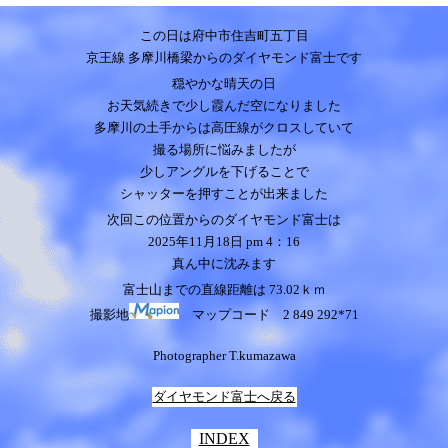
この日は府中市住吉町五丁目
京王線 多摩川橋梁からのダイヤモンド富士です
穏やかな晴天の日
お天気続きで少し霞んだ空になりました
多摩川の土手からは高圧線がクロスしていて
撮る場所に悩みましたが
少しアングルを下げることで
シャッターを押すことが出来ました
次回この位置からのダイヤモンド富士は
2025年11月18日 pm 4：16
真ん中に沈みます
富士山までの直線距離は
73.02
ｋｍ
撮影地
マップコード 2 849 292*71
Photographer T.kumazawa
ダイヤモンド富士へ戻る
INDEX