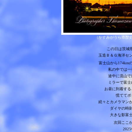
（かすみがうら市歴
この日は
茨城県
玉造Ｂ＆Ｇ海洋セ
富士山から174k
私の中では一
途中に流山で
ミラーで富士
お昼に到着する
慌ててポ
続々とカメラマン
ダイヤの時
大きな影富
次回ここ
2025