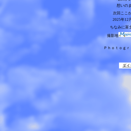
想いの
次回ここ
2025
年1
ちなみに富士
撮影地
Ｐｈｏｔｏｇｒ
ダイ