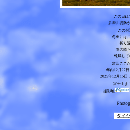
この日は
多摩川堤防
この付
冬至には
折り
雨の降
乾燥して
次回ここ
年内12月27日
2025年12月15日
富士山まで
撮影地
Photo
ダイ