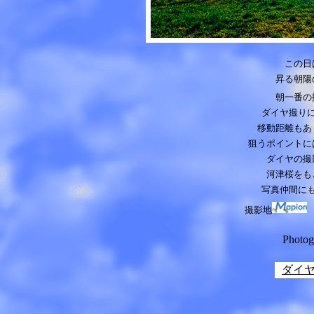
この日
昇る朝陽
朝一番の
ダイヤ撮り
移動距離もあ
狙うポイントに
ダイヤの撮
河津桜をも
写真仲間に
撮影地
マ
Photo
ダイ