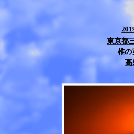
20
東京都
椎の
高