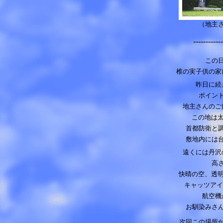
（地主
------------
この
椎の実子供の家
昨日に続
ポイン
地主さんのご
この地は太
首都防衛と
敷地内には
遠くには丹沢
高
快晴の空、透明
キャッツアイ
航空機
お馴染みさ
次回この場所