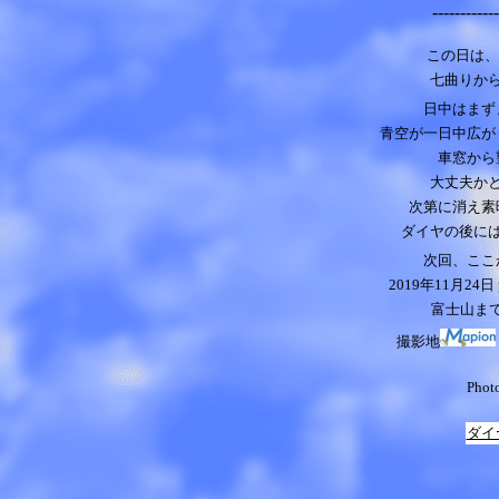
------------
この日は、
七曲りか
日中はまず
青空が一日中広が
車窓から
大丈夫か
次第に消え素
ダイヤの後に
次回、ここ
2019年11月24日
富士山まで
撮影地
Phot
ダイ