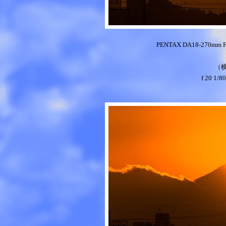
PENTAX DA18-270mm 
（
f 20 1/8