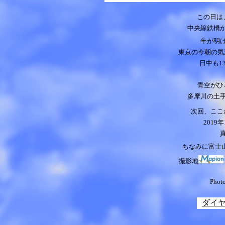
この日は
中央線鉄橋
年が明
東京の今朝の気
日中も1
青空がひ
多摩川の土
次回、ここ
2019
年
ちなみに富士山
撮影地
Phot
ダイ