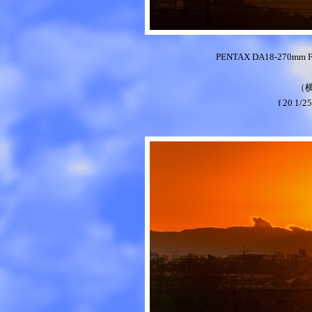
PENTAX DA18-270mm 
（
f 20 1/2