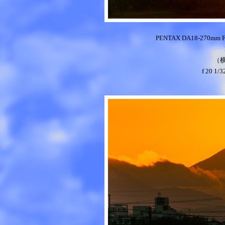
PENTAX DA18-270mm 
（
f 20 1/