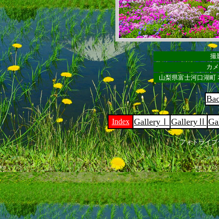
撮影
カメラ
山梨県富士河口湖町 
Ba
GalleryⅠ
GalleryⅡ
Ga
Index
フォトライブ