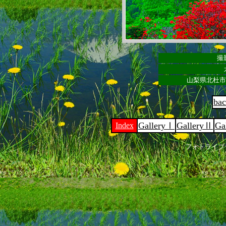
撮影
山梨県北杜市
ba
GalleryⅠ
GalleryⅡ
Ga
Index
フォトライブ