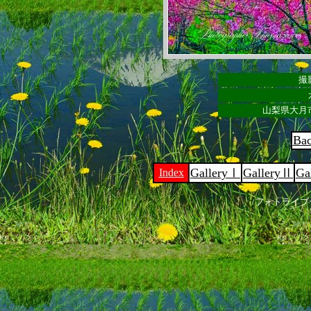
撮影
山梨県大月
Ba
GalleryⅠ
GalleryⅡ
Ga
Index
フォトライブ