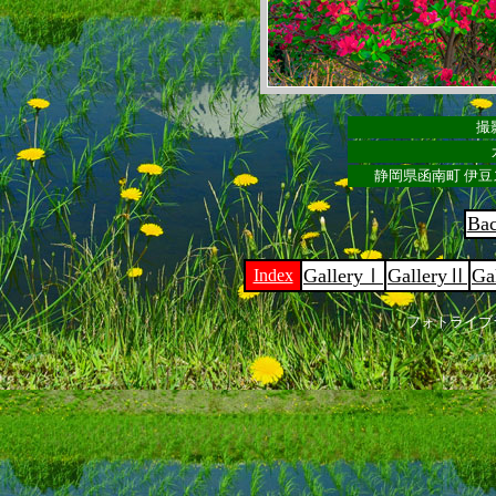
撮影
静岡県函南町 伊豆
Ba
GalleryⅠ
GalleryⅡ
Ga
Index
フォトライブ