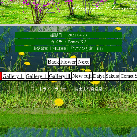
撮影日 ： 2022.04.23
カメラ ： Pentax K-3
山梨県富士河口湖町 「ツツジと富士山」
Back
Flower
Next
New fuji
GalleryⅠ
GalleryⅡ
GalleryⅢ
Daiya
Sakura
Comet
フォトライブラリー 「富士山写真道楽」