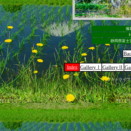
撮影
ｶ
静岡県富士
Ba
GalleryⅠ
GalleryⅡ
Ga
Index
フォトライブ