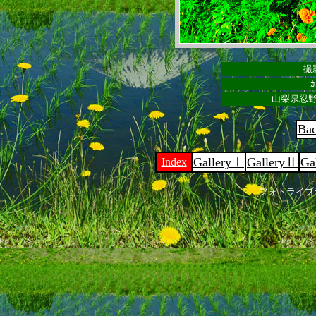
撮影
ｶ
山梨県忍野
Ba
GalleryⅠ
GalleryⅡ
Ga
Index
フォトライブ