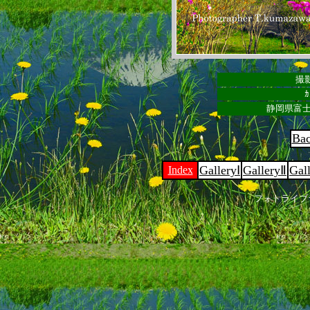
撮影
ｶ
静岡県富士
Ba
GalleryⅠ
GalleryⅡ
Gal
Index
フォトライブ