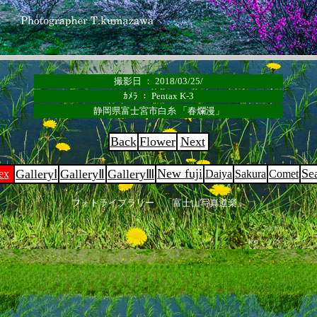
撮影日 ： 2018/03/25/
ｶﾒﾗ ： Pentax K-3
静岡県富士宮市白糸 「春爛漫」
Back
Flower
Next
New fuji
Se
GalleryⅠ
GalleryⅡ
GalleryⅢ
ex
Daiya
Sakura
Comet
フォトライブラリー 「富士山写真道楽」