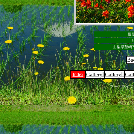
撮影
ｶ
山梨県韮崎
Ba
GalleryⅠ
GalleryⅡ
Gal
Index
フォトライブ