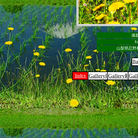
撮影
ｶ
山梨県忍野
Ba
GalleryⅠ
GalleryⅡ
Gal
Index
フォトライ