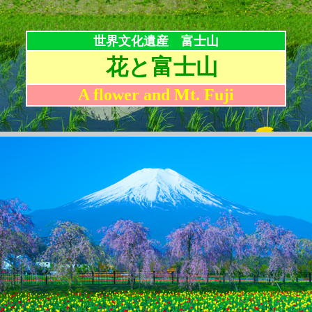
世界文化遺産 富士山
花と富士山
A flower and Mt. Fuji