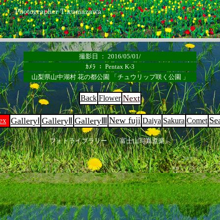
撮影日 ： 2016/05/01/
ｶﾒﾗ ： Pentax K-3
山梨県山中湖村 花の都公園 「チュウリップ咲く公園 」
Next
Back
Flower
New fuji
Se
GalleryⅠ
GalleryⅡ
GalleryⅢ
ex
Daiya
Sakura
Comet
フォトライブラリー 「富士山写真道楽」