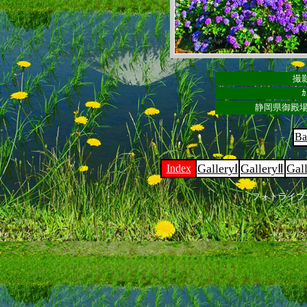
撮影
ｶ
静岡県御殿場
Ba
GalleryⅠ
GalleryⅡ
Gal
Index
フォトライブ