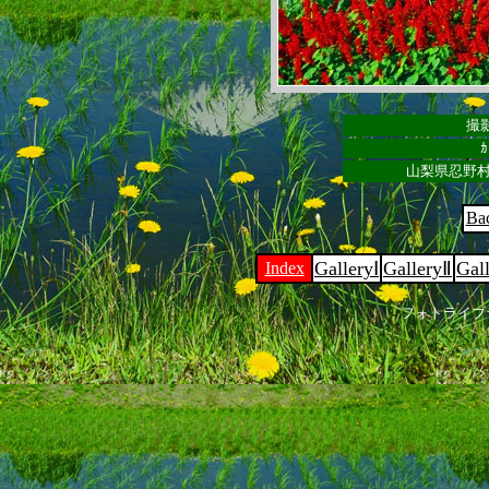
撮影
ｶ
山梨県忍野村
Ba
GalleryⅠ
GalleryⅡ
Gal
Index
フォトライブ