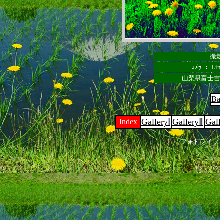
撮影
ｶﾒﾗ ： Lin
山梨県富士吉
Ba
GalleryⅠ
GalleryⅡ
Gal
Index
フォトライブ