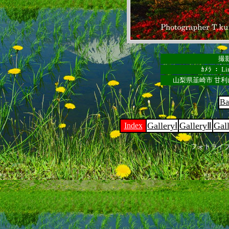
撮影
ｶﾒﾗ ： Lin
山梨県韮崎市 甘利
Ba
GalleryⅠ
GalleryⅡ
Gal
Index
フォトライ