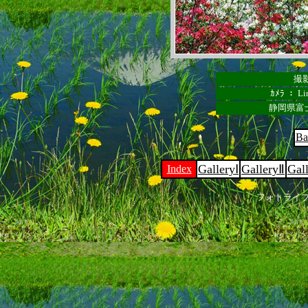
撮影
ｶﾒﾗ ： Lin
静岡県富
Ba
GalleryⅠ
GalleryⅡ
Gal
Index
フォトライ