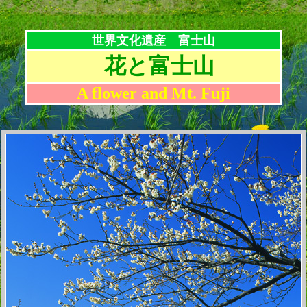
世界文化遺産 富士山
花と富士山
A flower and Mt. Fuji