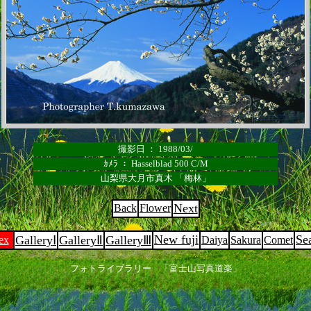
撮影日 ： 1988/03/
ｶﾒﾗ ： Hasselblad 500 C/M
山梨県大月市真木 「梅林」
Next
Back
Flower
New fuji
Se
GalleryⅠ
GalleryⅡ
GalleryⅢ
ex
Daiya
Sakura
Comet
フォトライブラリー 「富士山写真道楽」