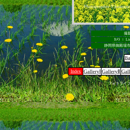
撮影
ｶﾒﾗ ： Lin
静岡県御殿場市
Ba
GalleryⅠ
GalleryⅡ
Gal
Index
フォトライ